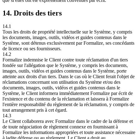
que si elles ont été expressément convenues par écrit.
14. Droits des tiers
14.1
Tous les droits de propriété intellectuelle sur le Système, y compris
les documents, images, outils, vidéos et guides contenus dans le
Système, sont détenus exclusivement par Formalize, ses concédants
de licence ou ses fournisseurs.
14.2
Formalize indemnise le Client contre toute réclamation d'un tiers
fondée sur l'allégation que le Système, y compris les documents,
images, outils, vidéos et guides contenus dans le Système, porte
atteinte aux droits d'un tiers. Dans le cas où le Client ferait l'objet de
réclamations concernant son utilisation du Système et/ou des
documents, images, outils, vidéos et guides contenus dans le
Système, le Client informera immédiatement Formalize par écrit de
l'existence et du contenu de la réclamation et laissera à Formalize
l'entière responsabilité du règlement de la réclamation, y compris de
tout arrangement pris à cet égard.
14.3
Le Client collaborera avec Formalize dans le cadre de la défense et
de toute négociation de règlement connexe en fournissant à
Formalize les informations appropriées et toute assistance nécessaire
à ladite défense ou au règlement. Le Client a droit au