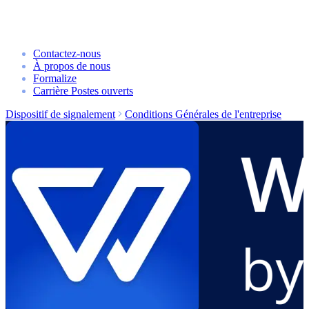
Contactez-nous
À propos de nous
Formalize
Carrière
Postes ouverts
Dispositif de signalement
Conditions Générales de l'entreprise