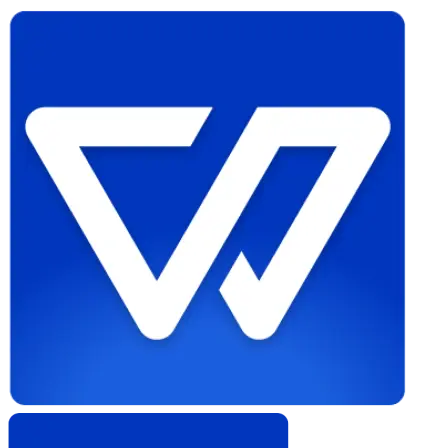
Whistleblower
Software
by
Formalize