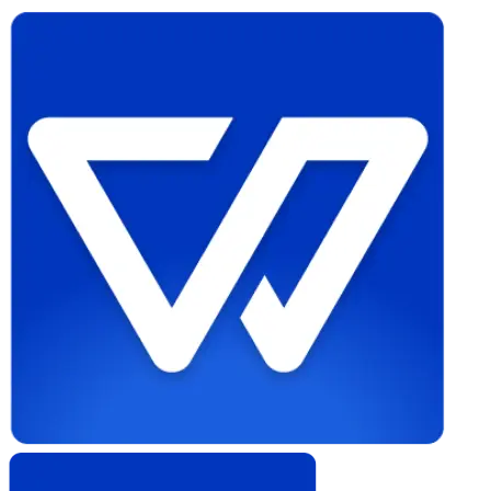
Whistleblower
Software
by
Formalize