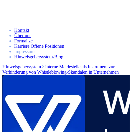
Kontakt
Über uns
Formalize
Karriere
Offene Positionen
Impressum
Hinweisgebersystem-Blog
Hinweisgebersystem
Interne Meldestelle als Instrument zur
Verhinderung von Whistleblowing-Skandalen in Unternehmen