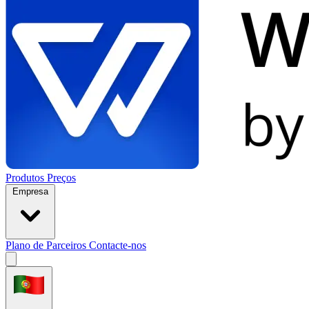
Produtos
Preços
Empresa
Plano de Parceiros
Contacte-nos
Open
menu