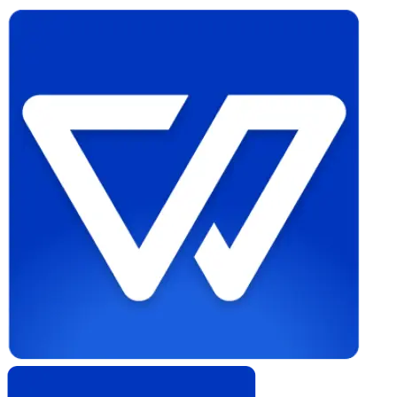
Whistleblower
Software
by
Formalize