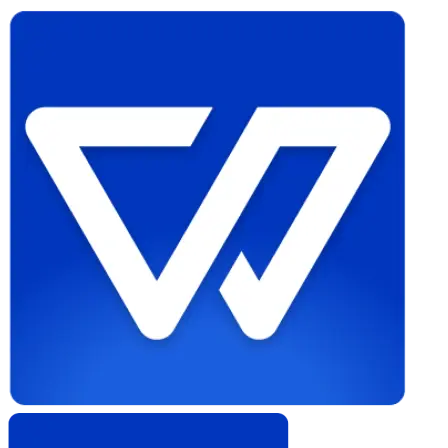
Whistleblower
Software
by
Formalize