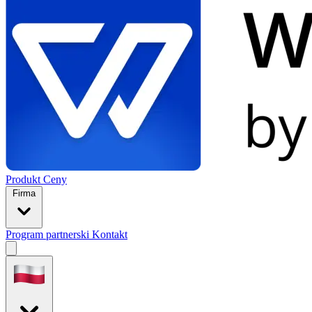
Produkt
Ceny
Firma
Program partnerski
Kontakt
Open
menu