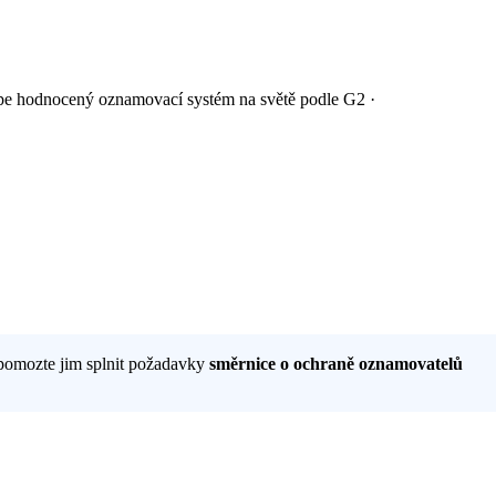
épe hodnocený oznamovací systém
na světě podle G2
·
 pomozte jim splnit požadavky
směrnice o ochraně oznamovatelů