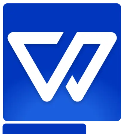
Whistleblower
Software
by
Formalize