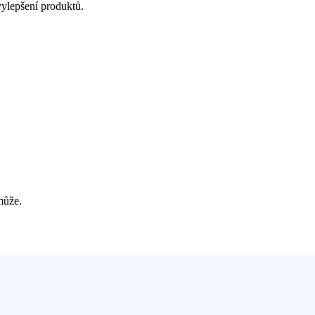
vylepšení produktů.
může.