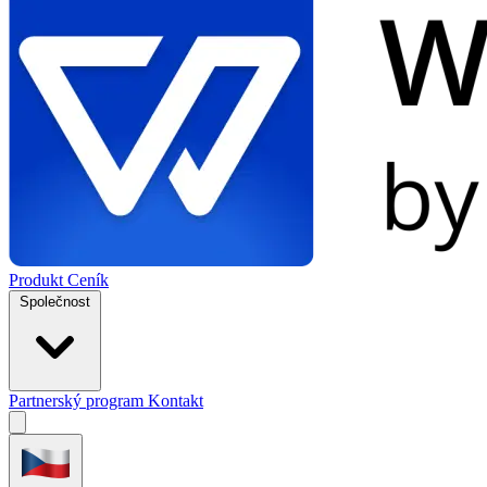
Produkt
Ceník
Společnost
Partnerský program
Kontakt
Open
menu